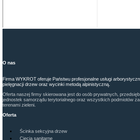
O nas
Firma WYKROT oferuje Państwu profesjonalne usługi arborystyczn
pielęgnacji drzew oraz wycinki metodą alpinistyczną.
Oferta naszej firmy skierowana jest do osób prywatnych, przedsięb
jednostek samorządu terytorialnego oraz wszystkich podmiotów z
terenami zieleni.
Oferta
Ścinka sekcyjna drzew
Cięcia sanitarne