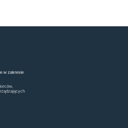
e w zakresie
iorców,
arządzających