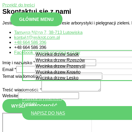
Przejdź do treści
Skontaktuj się z nami
GŁÓWNE MENU
Jesteśmy specjalistami w zakresie arborystyki i pielęgnacji zieleni.
Tarnawa Niżna 7, 38-713 Lutowiska
Strona główna
kontakt@wykrot.com.pl
Oferta
+48 664 586 396
+48 664 586 396
Facebook Wykrot Wycinka Drzew
Wycinka drzew Sanok
Wycinka drzew Rzeszów
Imię i nazwisko
*
Wycinka drzew Przemyśl
Email
*
Wycinka drzew Krosno
Temat wiadomości
*
Wycinka drzew Lesko
Galeria
Arborysta
Treść wiadomości:
*
Przepisy prawa
Website
Polityka prywatności
Kontakt
WYŚLIJ WIADOMOŚĆ
NAPISZ DO NAS